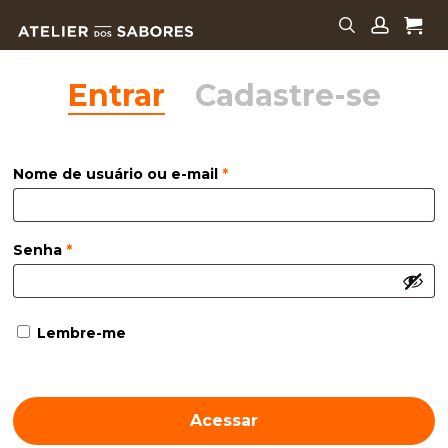
Skip
Menu
to
search
accoun
main
Entrar
Cadastre-se
content
Nome de usuário ou e-mail
*
Senha
*
Lembre-me
Acessar