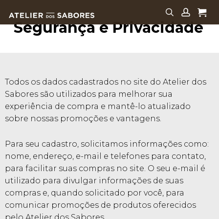
Skip
Menu
to
Segurança e Privacidade
search
accoun
main
content
Todos os dados cadastrados no site do Atelier dos
Sabores são utilizados para melhorar sua
experiência de compra e mantê-lo atualizado
sobre nossas promoções e vantagens.
Para seu cadastro, solicitamos informações como:
nome, endereço, e-mail e telefones para contato,
para facilitar suas compras no site. O seu e-mail é
utilizado para divulgar informações de suas
compras e, quando solicitado por você, para
comunicar promoções de produtos oferecidos
pelo Atelier dos Sabores.