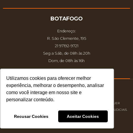
BOTAFOGO
Endereço:
R. São Clemente, 195
21 97192-9721
Seg a Sáb, de 08h às 20h
Dom, de 08h às 16h
Utilizamos cookies para oferecer melhor
experiência, melhorar o desempenho, analisar
como você interage em nosso site e
© 2026 Atelier dos Sabores.
personalizar conteúdo.
DIREITOS AUTORAIS RESERVADOS À ATELIER DOS SABORES | QUALQUER
REPRODUÇÃO NÃO AUTORIZADA PODERÁ ACARRETAR EM PROCESSOS JUDICIAIS.
Recusar Cookies
Aceitar Cookies
Desenvolvido por
S2 Marketing