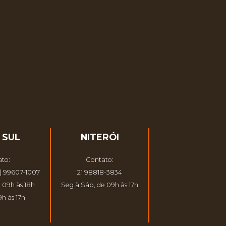
 SUL
NITERÓI
to:
Contato:
| 99607-1007
21 98818-3834
 09h às 18h
Seg à Sáb, de 09h às 17h
h às 17h