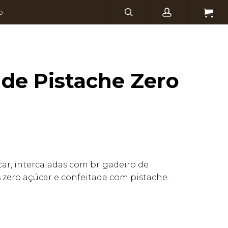
search
account
Menu
O
 de Pistache Zero
ar, intercaladas com brigadeiro de
s zero açúcar e confeitada com pistache.