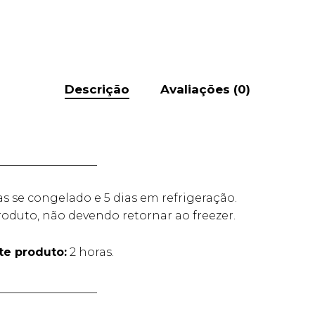
Descrição
Avaliações (0)
__________________
as se congelado e 5 dias em refrigeração.
oduto, não devendo retornar ao freezer.
e produto:
2 horas.
__________________