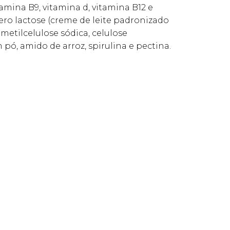
tamina B9, vitamina d, vitamina B12 e
T zero lactose (creme de leite padronizado
metilcelulose sódica, celulose
 pó, amido de arroz, spirulina e pectina.