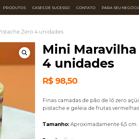
PRODUTOS
CASES DE SUCESSO
CONTATO
PARA SEU NEGÓCI
Pistache Zero 4 unidades
Mini Maravilha
4 unidades
R$
98,50
Finas camadas de pão de ló zero açúc
pistache e geleia de frutas vermelha
Tamanho:
Aproximadamente 6,5 cm.