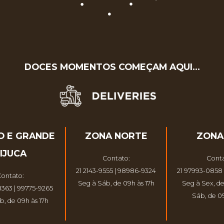
DOCES MOMENTOS COMEÇAM AQUI…
O E GRANDE
ZONA NORTE
ZONA
IJUCA
Contato:
Conta
21 2143-9555 | 98986-9324
21 97993-0858 
ontato:
Seg à Sáb, de 09h às 17h
Seg à Sex, de
8363 | 99775-9265
Sáb, de 09
b, de 09h às 17h