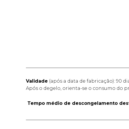
____________________________________________
Validade
(após a data de fabricação): 90 di
Após o degelo, orienta-se o consumo do pr
Tempo médio de descongelamento dest
____________________________________________