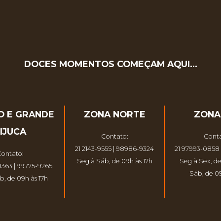
DOCES MOMENTOS COMEÇAM AQUI…
O E GRANDE
ZONA NORTE
ZONA
IJUCA
Contato:
Conta
21 2143-9555 | 98986-9324
21 97993-0858 
ontato:
Seg à Sáb, de 09h às 17h
Seg à Sex, de
8363 | 99775-9265
Sáb, de 09
b, de 09h às 17h