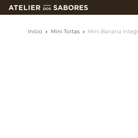
Skip
to
main
content
Início
Mini Tortas
Mini Banana Integr