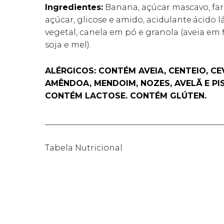
Ingredientes:
Banana, açúcar mascavo, farin
açúcar, glicose e amido, acidulante:ácido 
vegetal, canela em pó e granola (aveia em f
soja e mel).
ALÉRGICOS: CONTÉM AVEIA, CENTEIO, CE
AMÊNDOA, MENDOIM, NOZES, AVELÃ E PI
CONTÉM LACTOSE. CONTÉM GLÚTEN.
____________________________________________
Tabela Nutricional