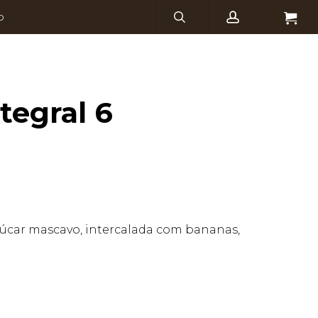
search
account
Menu
O
tegral 6
açúcar mascavo, intercalada com bananas,