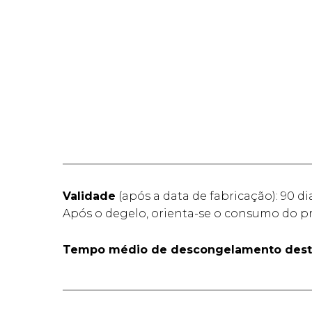
____________________________________________
Validade
(após a data de fabricação): 90 di
Após o degelo, orienta-se o consumo do pr
Tempo médio de descongelamento dest
____________________________________________