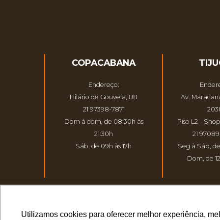
COPACABANA
TIJ
Endereço:
Ender
Hilário de Gouveia, 88
Av. Maracanã
21 97398-7871
203
Dom à dom, de 08:30h às
Piso L2 – Shop
21:30h
21 9708
Sáb, de 09h às 17h
Seg à Sáb, de
Dom, de 12
Utilizamos cookies para oferecer melhor experiência, me
DIREITOS AUTORAIS RESERVAD