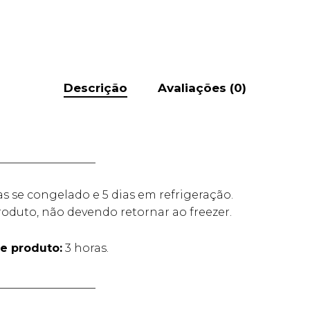
Descrição
Avaliações (0)
__________________
as se congelado e 5 dias em refrigeração.
oduto, não devendo retornar ao freezer.
e produto:
3 horas.
__________________