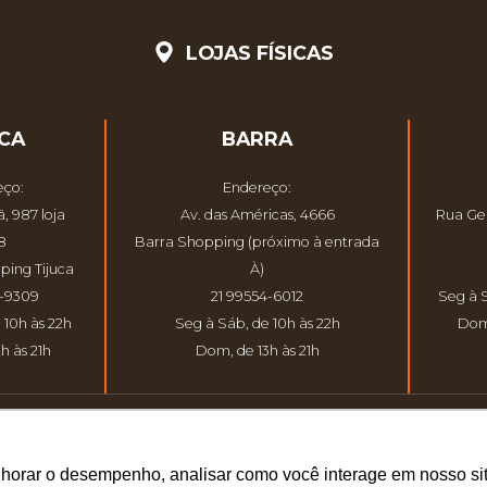
LOJAS FÍSICAS
UCA
BARRA
eço:
Endereço:
, 987 loja
Av. das Américas, 4666
Rua Gen
8
Barra Shopping (próximo à entrada
ping Tijuca
À)
9-9309
21 99554-6012
Seg à 
 10h às 22h
Seg à Sáb, de 10h às 22h
Dom
h às 21h
Dom, de 13h às 21h
© 2026 Atelier dos Sabores.
lhorar o desempenho, analisar como você interage em nosso sit
OS À ATELIER DOS SABORES | QUALQUER REPRODUÇÃO NÃO AUTORIZADA PODERÁ ACARRE