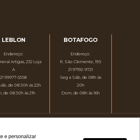
LEBLON
BOTAFOGO
Endereço:
Endereço:
eral Artigas, 232 Loja
R. São Clemente, 195
A
21 97192-9721
21 99977-5358
Seg a Sáb, de 08h às
Sáb, de 08:30h às 22h
20h
, de 08:30h às 21h
Dom, de 08h às 16h
e e personalizar
TAR EM PROCESSOS JUDICIAIS.