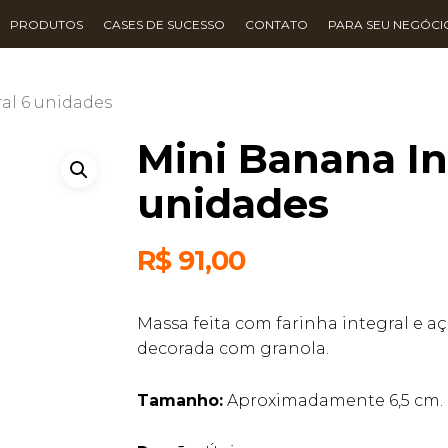
PRODUTOS
CASES DE SUCESSO
CONTATO
PARA SEU NEGÓCI
al 6 unidades
Mini Banana In
unidades
R$
91,00
Massa feita com farinha integral e 
decorada com granola.
Tamanho:
Aproximadamente 6,5 cm.