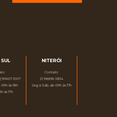
 SUL
NITERÓI
to:
Contato:
| 99607-1007
21 98818-3834
 09h às 18h
Seg à Sáb, de 09h às 17h
h às 17h