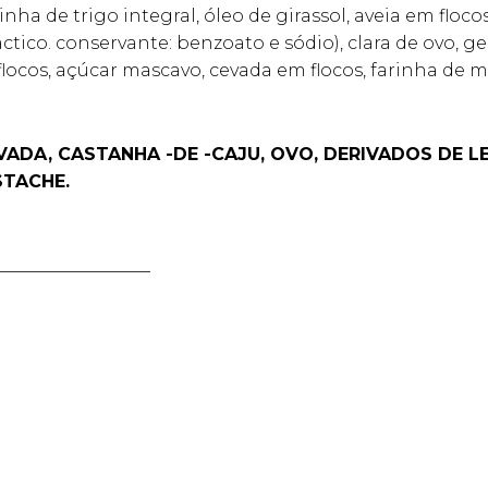
ha de trigo integral, óleo de girassol, aveia em flocos
láctico. conservante: benzoato e sódio), clara de ovo
locos, açúcar mascavo, cevada em flocos, farinha de mi
VADA, CASTANHA -DE -CAJU, OVO, DERIVADOS DE LE
STACHE.
__________________