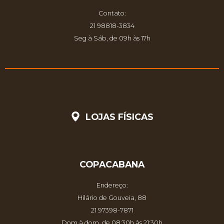
Contato:
21 98818-3834
Seg à Sáb, de 09h às 17h
LOJAS FÍSICAS
COPACABANA
Endereço:
Hilário de Gouveia, 88
21 97398-7871
Dom à dom, de 08:30h às 21:30h