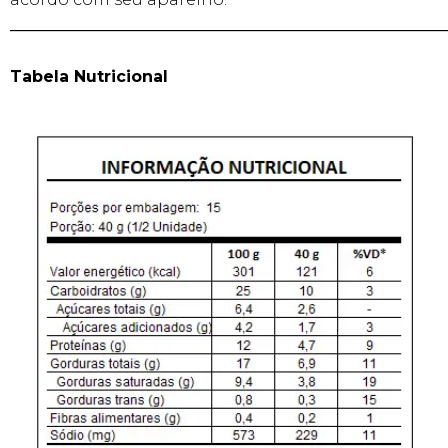
______________________________________________________
Tabela Nutricional