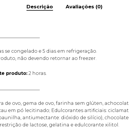
Descrição
Avaliações (0)
__________________
as se congelado e 5 dias em refrigeração.
oduto, não devendo retornar ao freezer.
e produto:
2 horas.
__________________
ara de ovo, gema de ovo, farinha sem glúten, achocol
au em pó lecitinado; Edulcorantes artificiais: ciclama
aunilha, antiumectante: dióxido de silício), chocolat
trição de lactose, gelatina e edulcorante xilitol.