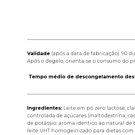
____________________________________________
Validade
(após a data de fabricação): 90 di
Após o degelo, orienta-se o consumo do pr
Tempo médio de descongelamento dest
____________________________________________
Ingredientes:
Leite em pó zero lactose, cl
controlada de açúcares (maltodextrina, cac
de potássio; aroma identico ao natural de b
leite UHT homogeinizado para dietas com res