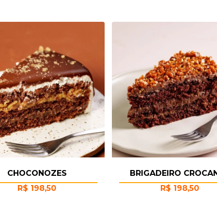
CHOCONOZES
BRIGADEIRO CROCA
R$
198,50
R$
198,50