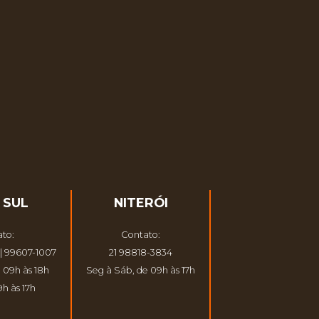
 SUL
NITERÓI
to:
Contato:
| 99607-1007
21 98818-3834
 09h às 18h
Seg à Sáb, de 09h às 17h
h às 17h