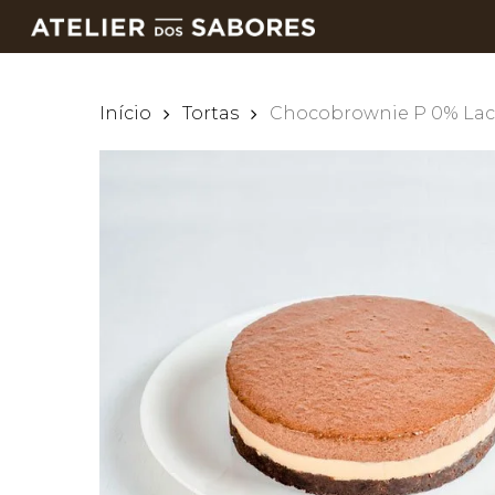
Skip
to
main
content
Início
Tortas
Chocobrownie P 0% Lac