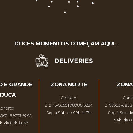
DOCES MOMENTOS COMEÇAM AQUI…
O E GRANDE
ZONA NORTE
ZONA
IJUCA
Contato:
Conta
21 2143-9555 | 98986-9324
21 97993-0858 
ontato:
Seg à Sáb, de 09h às 17h
Seg à Sex, de
8363 | 99775-9265
Sáb, de 09
b, de 09h às 17h