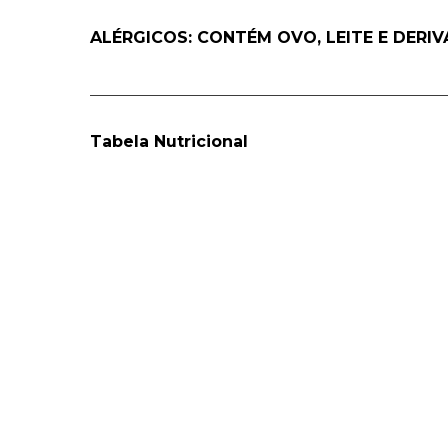
ALÉRGICOS: CONTÉM OVO, LEITE E DERI
____________________________________________
Tabela Nutricional