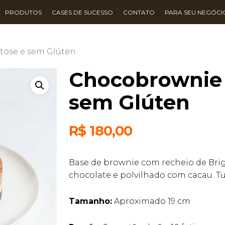
PRODUTOS
CASES DE SUCESSO
CONTATO
PARA SEU NEGÓCI
tose e sem Glúten
Chocobrownie 
sem Glúten
R$
180,00
Base de brownie com recheio de Bri
chocolate e polvilhado com cacau. T
Tamanho:
Aproximado 19 cm