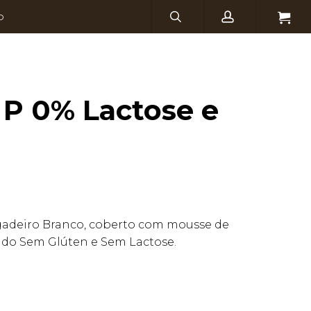
search
account
Menu
O
P 0% Lactose e
gadeiro Branco, coberto com mousse de
udo Sem Glúten e Sem Lactose.