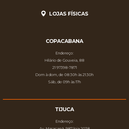
LOJAS FÍSICAS
COPACABANA
Endereço:
Hilário de Gouveia, 88
21 97398-7871
Dom à dom, de 08:30h às 21:30h
Sáb, de 09h às 17h
TIJUCA
Endereço:
Av. Maracanã, 987 loja 2038