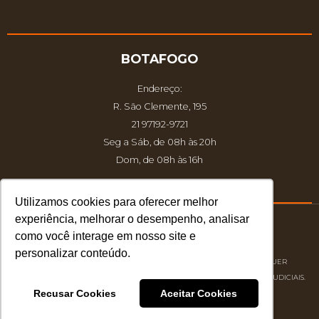
BOTAFOGO
Endereço:
R. São Clemente, 195
21 97192-9721
Seg a Sáb, de 08h às 20h
Dom, de 08h às 16h
Utilizamos cookies para oferecer melhor
experiência, melhorar o desempenho, analisar
como você interage em nosso site e
© 2026 Atelier dos Sabores.
personalizar conteúdo.
DIREITOS AUTORAIS RESERVADOS À ATELIER DOS SABORES | QUALQUER
REPRODUÇÃO NÃO AUTORIZADA PODERÁ ACARRETAR EM PROCESSOS JUDICIAIS.
Recusar Cookies
Aceitar Cookies
Desenvolvido por
S2 Marketing