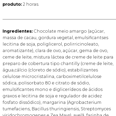
produto:
2 horas.
______________________________________________________
Ingredientes:
Chocolate meio amargo (açúcar,
massa de cacau, gordura vegetal, emulsificantses
lecitina de soja, poliglicerol, polirricinoleato,
aromatizante), clara de ovo, açúcar, gema de ovo,
ceme de leite, mistura láctea de creme de leite para
preparo de cobertura tipo chantilly (creme de leite,
água,cálcio (cloreto de sódio), estabilizantes
celulose microcristalina, carboximetilcelulose
sódica, polisorbato 80 e citrato de sódio,
emulsificantes mono e diglicerídeos de ácidos
graxos e lecitina de soja e regulador de acidez
fosfato dissódico), margarina (Agrobacterium
tumefaciens, Bacillus thuringiensis, Streptomyces
viridochromogenes e Zea Mays), avelã, farinha de