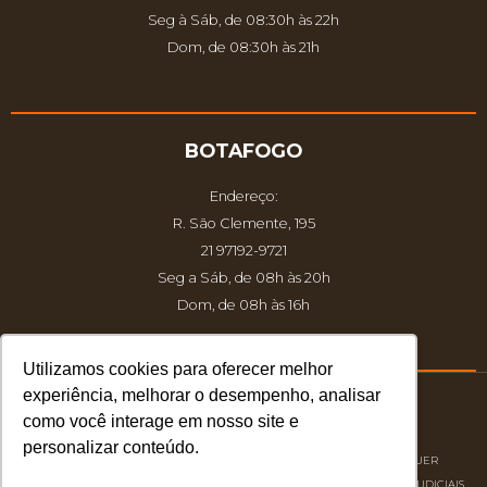
Seg à Sáb, de 08:30h às 22h
Dom, de 08:30h às 21h
BOTAFOGO
Endereço:
R. São Clemente, 195
21 97192-9721
Seg a Sáb, de 08h às 20h
Dom, de 08h às 16h
Utilizamos cookies para oferecer melhor
experiência, melhorar o desempenho, analisar
como você interage em nosso site e
© 2026 Atelier dos Sabores.
personalizar conteúdo.
DIREITOS AUTORAIS RESERVADOS À ATELIER DOS SABORES | QUALQUER
REPRODUÇÃO NÃO AUTORIZADA PODERÁ ACARRETAR EM PROCESSOS JUDICIAIS.