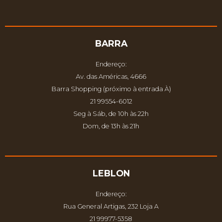
BARRA
Endereço:
Av. das Américas, 4666
Barra Shopping (próximo à entrada À)
21 99554-6012
Seg à Sáb, de 10h às 22h
Dom, de 13h às 21h
LEBLON
Endereço:
Rua General Artigas, 232 Loja A
21 99977-5358