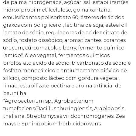
de palma hidrogenada, açúcar, sal, estabilizantes
hidroxipropilmetilcelulose, goma xantana,
emulsificantes polisorbato 60, ésteres de ácidos
graxos com poliglicerol, lecitina de soja, estearoil
lactato de sódio, reguladores de acidez citrato de
sódio, fosfato dissódico, aromatizantes, corantes
urucum, cúrcuma),blue berry, fermento químico
(amido*, óleo vegetal, fermentos químicos
pirofosfato ácido de sódio, bicarbonato de sódio e
fosfato monocálcico e antiumectante dióxido de
silício), composto lácteo com gordura vegetal,
limão, estabilizate pectina e aroma artificial de
baunilha.
*Agrobacterium sp., Agrobacterium
tumefaciens/Bacillus thuringiensis, Arabidopsis
thaliana, Streptomyces viridochromogenes, Zea
mays e Sphingobium herbicidorovans.