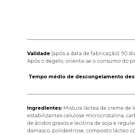
____________________________________________
Validade
(após a data de fabricação): 90 di
Após o degelo, orienta-se o consumo do pr
Tempo médio de descongelamento dest
____________________________________________
Ingredientes:
Mistura láctea de creme de le
estabilizantes celulose microcristalina, ca
de ácidos graxos e lecitina de soja e regula
damasco, polidextrose, composto lácteo co