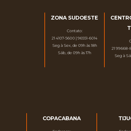
ZONA SUDOESTE
CENTR
T
Contato:
21 4107-5600 | 96551-6014
C
Seg à Sex, de 09h às 18h
21 99668-
Sáb, de 09h às 17h
Seg à Sá
COPACABANA
TIJ