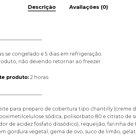
Descrição
Avaliações (0)
__________________
as se congelado e 5 dias em refrigeração.
oduto, não devendo retornar ao freezer.
e produto:
2 horas.
__________________
ite para preparo de cobertura tipo chantilly (creme de 
rboximetilcelulose sódica, polisorbato 80 e citrato de 
dor de acidez fosfato dissódico), requeijão, farinha de
m gordura vegetal, gema de ovo, suco de limão, gelat