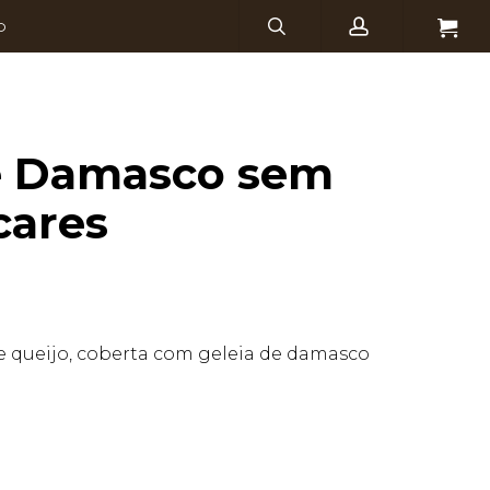
search
account
Menu
O
e Damasco sem
cares
de queijo, coberta com geleia de damasco