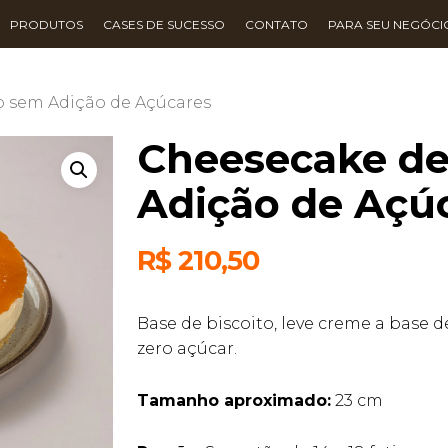
PRODUTOS
CASES DE SUCESSO
CONTATO
PARA SEU NEGÓCI
 sem Adição de Açúcares
Cheesecake d
Adição de Açú
R$
210,50
Base de biscoito, leve creme a base 
zero açúcar.
Tamanho aproximado:
23 cm