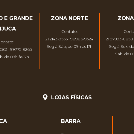
O E GRANDE
ZONA NORTE
ZONA
IJUCA
Contato:
Conta
21 2143-9555 | 98986-9324
21 97993-0858 
ontato:
Seg à Sáb, de 09h às 17h
Seg à Sex, de
8363 | 99775-9265
Sáb, de 09
b, de 09h às 17h
LOJAS FÍSICAS
UCA
BARRA