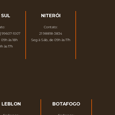
 SUL
NITERÓI
to:
Contato:
| 99607-1007
21 98818-3834
 09h às 18h
Seg à Sáb, de 09h às 17h
h às 17h
LEBLON
BOTAFOGO