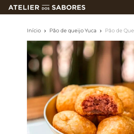
Skip
to
main
content
Início
Pão de queijo Yuca
Pão de Que