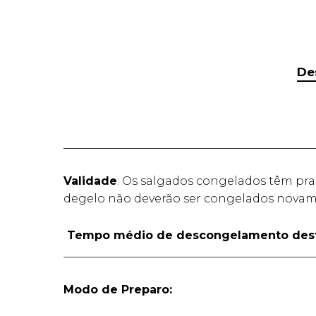
De
____________________________________________
Validade
: Os salgados congelados têm pra
degelo não deverão ser congelados novame
Tempo médio de descongelamento dest
____________________________________________
Modo de Preparo: