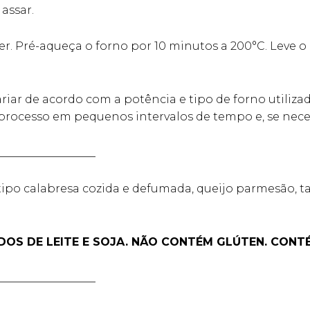
assar.
zer. Pré-aqueça o forno por 10 minutos a 200°C. Leve o
ar de acordo com a potência e tipo de forno utiliza
processo em pequenos intervalos de tempo e, se neces
__________________
 tipo calabresa cozida e defumada, queijo parmesão, t
ADOS DE LEITE E SOJA. NÃO CONTÉM GLÚTEN. CONT
__________________