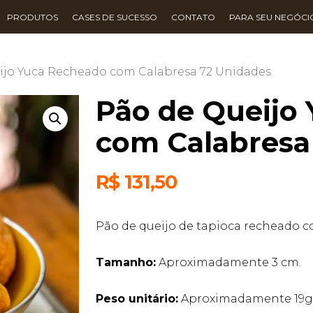
PRODUTOS
CASES DE SUCESSO
CONTATO
PARA SEU NEGÓCI
ijo Yuca Recheado com Calabresa 72 Unidades
Pão de Queijo
com Calabresa
R$
131,50
Pão de queijo de tapioca recheado c
Tamanho:
Aproximadamente 3 cm.
Peso unitário:
Aproximadamente 19g 