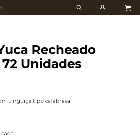
search
account
Menu
O
 Yuca Recheado
 72 Unidades
om Linguiça tipo calabresa.
cada.