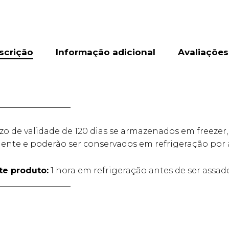
scrição
Informação adicional
Avaliações
__________________
zo de validade de 120 dias se armazenados em freezer,
nte e poderão ser conservados em refrigeração por at
e produto:
1 hora em refrigeração antes de ser assad
__________________