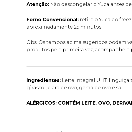
Atenção:
Não descongelar o Yuca antes de 
Forno Convencional:
retire o Yuca do free
aproximadamente 25 minutos.
Obs: Os tempos acima sugeridos podem vari
produtos pela primeira vez, acompanhe o 
____________________________________________
Ingredientes:
Leite integral UHT, linguiça
girassol, clara de ovo, gema de ovo e sal.
ALÉRGICOS: CONTÉM LEITE, OVO, DERIV
____________________________________________