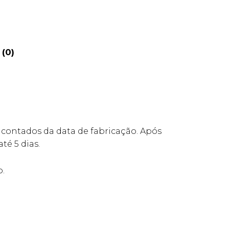
 (0)
 contados da data de fabricação. Após
é 5 dias.
o.