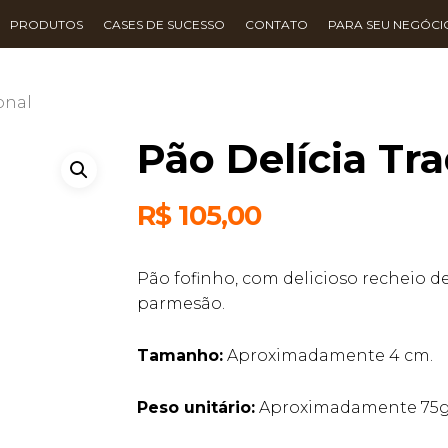
PRODUTOS
CASES DE SUCESSO
CONTATO
PARA SEU NEGÓCI
onal
Pão Delícia Tra
R$
105,00
Pão fofinho, com delicioso recheio d
parmesão.
Tamanho:
Aproximadamente 4 cm.
Peso unitário:
Aproximadamente 75g