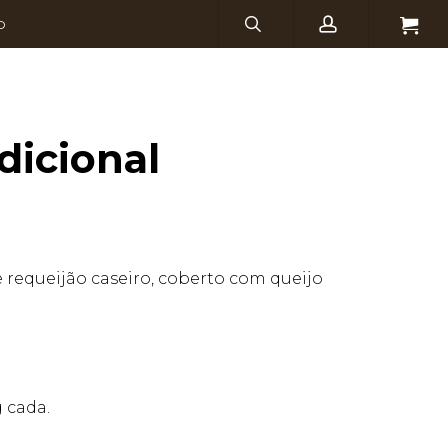
search
account
Menu
O
dicional
e requeijão caseiro, coberto com queijo
 cada.