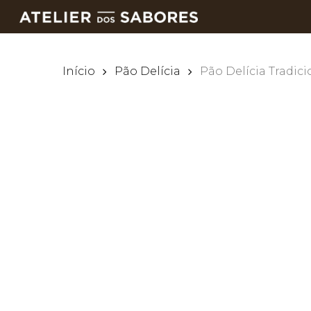
Skip
to
main
content
Início
Pão Delícia
Pão Delícia Tradici