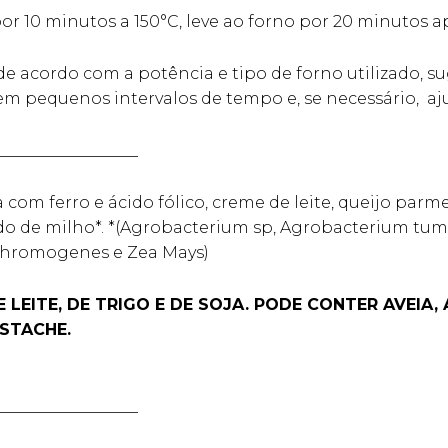
or 10 minutos a 150°C, leve ao forno por 20 minutos
 acordo com a potência e tipo de forno utilizado, s
m pequenos intervalos de tempo e, se necessário, aj
__________________
com ferro e ácido fólico, creme de leite, queijo parme
do de milho*. *(Agrobacterium sp, Agrobacterium tume
ochromogenes e Zea Mays)
 LEITE, DE TRIGO E DE SOJA. PODE CONTER AVEIA,
ISTACHE.
__________________