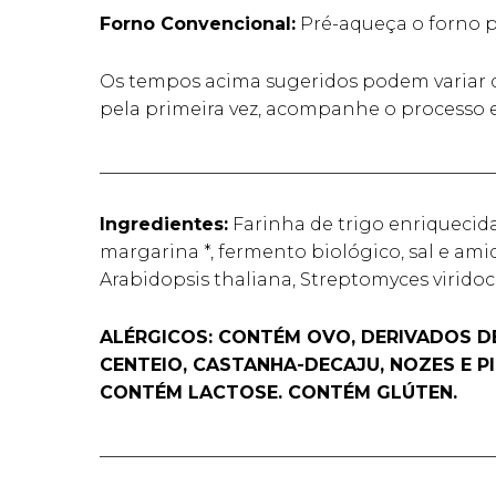
Forno Convencional:
Pré-aqueça o forno p
Os tempos acima sugeridos podem variar de
pela primeira vez, acompanhe o processo e
____________________________________________
Ingredientes:
Farinha de trigo enriquecida 
margarina *, fermento biológico, sal e ami
Arabidopsis thaliana, Streptomyces virid
ALÉRGICOS: CONTÉM OVO, DERIVADOS DE
CENTEIO, CASTANHA-DECAJU, NOZES E P
CONTÉM LACTOSE. CONTÉM GLÚTEN.
____________________________________________