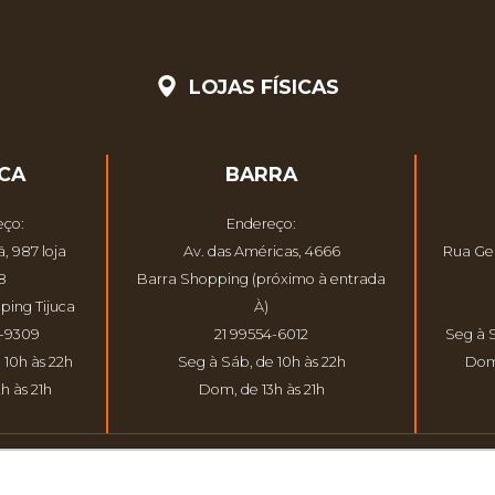
LOJAS FÍSICAS
UCA
BARRA
eço:
Endereço:
, 987 loja
Av. das Américas, 4666
Rua Gen
8
Barra Shopping (próximo à entrada
ping Tijuca
À)
9-9309
21 99554-6012
Seg à 
 10h às 22h
Seg à Sáb, de 10h às 22h
Dom
h às 21h
Dom, de 13h às 21h