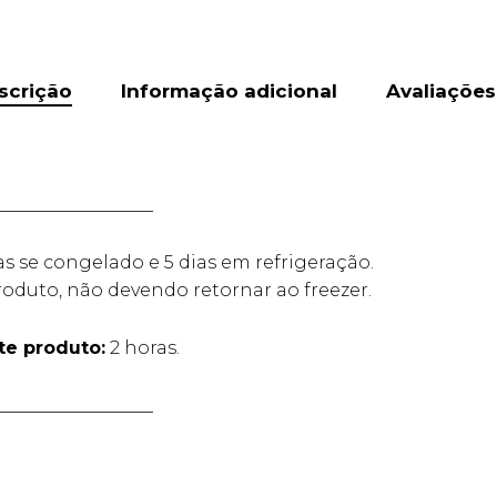
scrição
Informação adicional
Avaliações
__________________
as se congelado e 5 dias em refrigeração.
oduto, não devendo retornar ao freezer.
e produto:
2 horas.
__________________