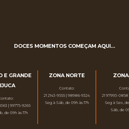
DOCES MOMENTOS COMEÇAM AQUI…
O E GRANDE
ZONA NORTE
ZONA
IJUCA
Contato:
Conta
21 2143-9555 | 98986-9324
21 97993-0858 
ontato:
Seg à Sáb, de 09h às 17h
Seg à Sex, de
8363 | 99775-9265
Sáb, de 09
b, de 09h às 17h