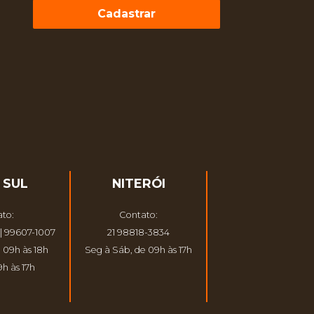
Cadastrar
 SUL
NITERÓI
to:
Contato:
| 99607-1007
21 98818-3834
 09h às 18h
Seg à Sáb, de 09h às 17h
h às 17h