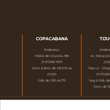
COPACABANA
TIJ
Endereço:
Ender
Hilário de Gouveia, 88
Av. Maracanã
21 97398-7871
203
Dom à dom, de 08:30h às
Piso L2 – Shop
21:30h
21 9708
Sáb, de 09h às 17h
Seg à Sáb, de
Dom, de 12