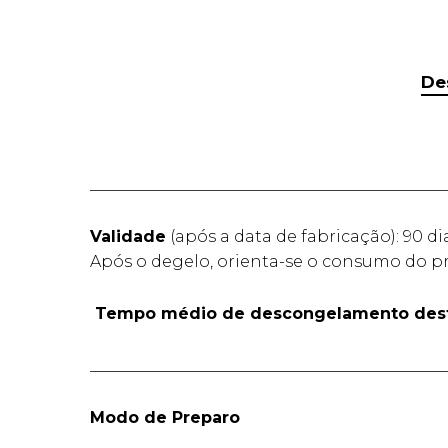
De
____________________________________________
Validade
(após a data de fabricação): 90 di
Após o degelo, orienta-se o consumo do pr
Tempo médio de descongelamento dest
____________________________________________
Modo de Preparo