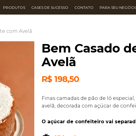
PRODUTOS
CASES DE SUCESSO
CONTATO
PARA SEU NEGÓCI
te com Avelã
Bem Casado de
Avelã
R$
198,50
Finas camadas de pão de ló especia
avelã, decorada com açúcar de confei
O açúcar de confeiteiro vai separad