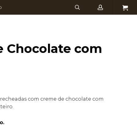
search
account
Menu
O
 Chocolate com
l, recheadas com creme de chocolate com
teiro.
o.