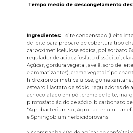
Tempo médio de descongelamento dest
____________________________________________
Ingredientes:
Leite condensado (Leite integ
de leite para preparo de cobertura tipo chan
carboximetilcelulose sódica, polisorbato 80
regulador de acidez fosfato dissódico), cla
Açúcar, gordura vegetal, avelã, soro de leit
e aromatizantes), creme vegetal tipo chant
hidroxipropilmetilcelulose, goma xantana, e
estearoil lactato de sódio, reguladores de 
achocolatado em pó , creme de leite, marg
pirofosfato ácido de sódio, bicarbonato de
*Agrobacterium sp., Agrobacterium tumefa
e Sphingobium herbicidorovans.
> Acompanha 40g de açúcar de confeiteiro