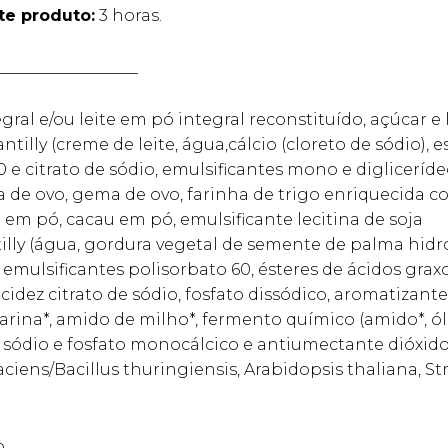
e produto:
3 horas.
__________________
ral e/ou leite em pó integral reconstituído, açúcar e 
tilly (creme de leite, água,cálcio (cloreto de sódio), e
 e citrato de sódio, emulsificantes mono e diglicerídeo
ra de ovo, gema de ovo, farinha de trigo enriquecida co
e em pó, cacau em pó, emulsificante lecitina de soja
illy (água, gordura vegetal de semente de palma hidro
mulsificantes polisorbato 60, ésteres de ácidos graxos
acidez citrato de sódio, fosfato dissódico, aromatizant
arina*, amido de milho*, fermento químico (amido*, ó
 sódio e fosfato monocálcico e antiumectante dióxido d
ciens/Bacillus thuringiensis, Arabidopsis thaliana, 
.