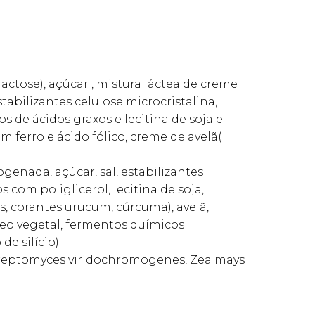
lactose), açúcar , mistura láctea de creme
stabilizantes celulose microcristalina,
s de ácidos graxos e lecitina de soja e
m ferro e ácido fólico, creme de avelã(
genada, açúcar, sal, estabilizantes
 com poliglicerol, lecitina de soja,
es, corantes urucum, cúrcuma), avelã,
leo vegetal, fermentos químicos
e silício).
Streptomyces viridochromogenes, Zea mays