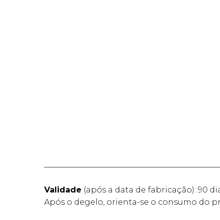
____________________________________________
Validade
(após a data de fabricação): 90 di
Após o degelo, orienta-se o consumo do pr