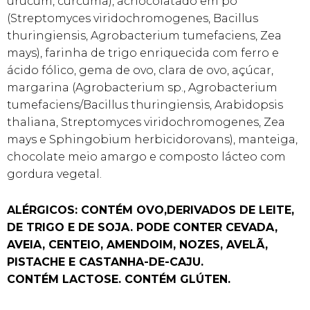
urucum, cúrcuma), achocolatado em pó
(Streptomyces viridochromogenes, Bacillus
thuringiensis, Agrobacterium tumefaciens, Zea
mays), farinha de trigo enriquecida com ferro e
ácido fólico, gema de ovo, clara de ovo, açúcar,
margarina (Agrobacterium sp., Agrobacterium
tumefaciens/Bacillus thuringiensis, Arabidopsis
thaliana, Streptomyces viridochromogenes, Zea
mays e Sphingobium herbicidorovans), manteiga,
chocolate meio amargo e composto lácteo com
gordura vegetal.
ALÉRGICOS: CONTÉM OVO,DERIVADOS DE LEITE,
DE TRIGO E DE SOJA. PODE CONTER CEVADA,
AVEIA, CENTEIO, AMENDOIM, NOZES, AVELÃ,
PISTACHE E CASTANHA-DE-CAJU.
CONTÉM LACTOSE. CONTÉM GLÚTEN.