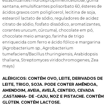
estabilizantes hidroxipropilmetilcelulose, goma
xantana, emulsificantes polisorbato 60, ésteres de
ácidos graxos com poliglicerol, lecitina de soja,
estearoil lactato de sódio, reguladores de acidez
citrato de sódio, fosfato dissódico, aromatizantes,
corantes urucum, cúrcuma), chocolate em pó,
chocolate meio amargo, farinha de trigo
enriquecida com ferro e ácido fólico e margarina
(Agrobacterium sp., Agrobacterium
tumefaciens/Bacillus thuringiensis, Arabidopsis
thaliana, Streptomyces viridochromogenes, Zea
mays.)
ALÉRGICOS: CONTÉM OVO, LEITE, DERIVADOS DE
LEITE, TRIGO, SOJA. PODE CONTER AMÊNDOA,
AMENDOIM, AVEIA, AVELÃ, CENTEIO, CEVADA
,CASTANHA- DE -CAJU, NOZ E PISTACHE. CONTÉM
GLÚTEN. CONTÉM LACTOSE.