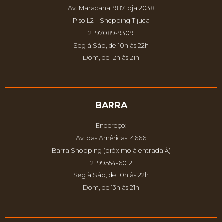
Av. Maracanã, 987 loja 2038
Piso L2 – Shopping Tijuca
21 97089-9309
Seg à Sáb, de 10h às 22h
Dom, de 12h às 21h
BARRA
Endereço:
Av. das Américas, 4666
Barra Shopping (próximo à entrada À)
21 99554-6012
Seg à Sáb, de 10h às 22h
Dom, de 13h às 21h