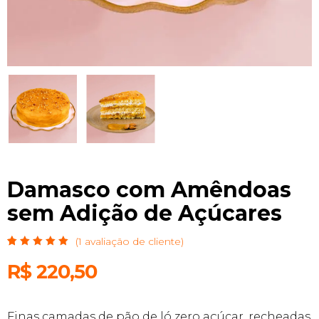
Damasco com Amêndoas
sem Adição de Açúcares
(
1
avaliação de cliente)
Avaliado
1
como
R$
220,50
5.00
de
5, com
baseado
em
avaliação
Finas camadas de pão de ló zero açúcar, recheadas