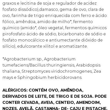
graxos e lecitina de soja e regulador de acidez
fosfato dissódico),damasco, gema de ovo, clara de
ovo, farinha de trigo enriquecida com ferro e ácido
fólico, amêndoa, amido de milho*, fermento
químico (amido*, óleo vegetal, fermentos químicos
pirofosfato ácido de sódio, bicarbonato de sódio e
fosfato monocálcico e antiumectante dióxido de
silício), edulcorante xilitol e aromatizante.
*Agrobacterium sp., Agrobacterium
tumefaciens/Bacillus thuringiensis, Arabidopsis
thaliana, Streptomyces viridochromogenes, Zea
mays e Sphingobium herbicidorovans.
ALÉRGICOS: CONTÉM OVO, AMÊNDOA,
DERIVADOS DE LEITE, DE TRIGO E DE SOJA. PODE
CONTER CEVADA, AVEIA, CENTEIO, AMENDOIM,
NOZES, AVELÃ, CASTANHA- DE- CAJU E PISTACHE.