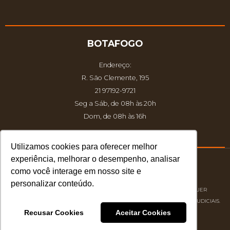
BOTAFOGO
Endereço:
R. São Clemente, 195
21 97192-9721
Seg a Sáb, de 08h às 20h
Dom, de 08h às 16h
Utilizamos cookies para oferecer melhor
experiência, melhorar o desempenho, analisar
como você interage em nosso site e
© 2026 Atelier dos Sabores.
personalizar conteúdo.
DIREITOS AUTORAIS RESERVADOS À ATELIER DOS SABORES | QUALQUER
REPRODUÇÃO NÃO AUTORIZADA PODERÁ ACARRETAR EM PROCESSOS JUDICIAIS.
Recusar Cookies
Aceitar Cookies
Desenvolvido por
S2 Marketing