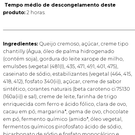
Tempo médio de descongelamento deste
produto:
2 horas.
______________________________________________________
Ingredientes:
Queijo cremoso, açúcar, creme tipo
chantilly (Água, óleo de palma hidrogenado
(contém soja), gordura do leite xarope de milho,
emulsões (vegetal (481(I), 435, 471, 491, 401, 475),
caseinato de sódio, estabilizantes (vegetal (464, 415,
418, 412), fosfato 340(ii)), açúcar, creme de sabor
sintético, corantes naturais (beta caroteno ci.75130
(160a(ii)) e sal), creme de leite, farinha de trigo
enriquecida com ferro e ácido fólico, clara de ovo,
cacau em pó, margarina*, gema de ovo, chocolate
em pó, fermento químico (amido*, óleo vegetal,
fermentos químicos pirofosfato ácido de sódio,
bicarbonato de sódio e fosfato monocálcico e